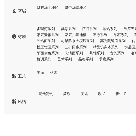
华东华北地区
华中华南地区
 区域
多瑙河系列
靓彩系列
怀旧系列
晶钻系列
欧罗巴
家庭素雅系列
家庭儿童地板
喷涂系列
晶石系列
 材质
晶钻面系列
封腊防水大模压系列
高光陶瓷面系列
仿
模压镜面系列
三拼同步系列
精品仿实木系列
钛晶面
平面倒角系列
高清面系列
典雅系列
古韵系列
洛
格调系列
艺术系列
品格系列
零度系列
平面
仿古
 工艺
现代简约
简欧
美式
欧式
新中式
 风格