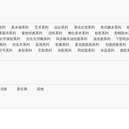
系列
真木感系列
艺术系列
品位系列
英伦古堡系列
美式橡木系列
莱茵河系列
紫色经典系列
活性系列
雅仕原木系列
创意系列
彩蜡防水
古手抓纹系列
仿古大浮雕系列
同步榆木油光面系列
油光面系列
V型同
系列
仿实木系列
高清系列
彩康系列
柔光肌肤面系列
无缝拼接系列
可可系列
多彩系列
艺彩系列
光彩系列
羽丝面系列
水晶系列
惠彩
北欧
新古典
其他