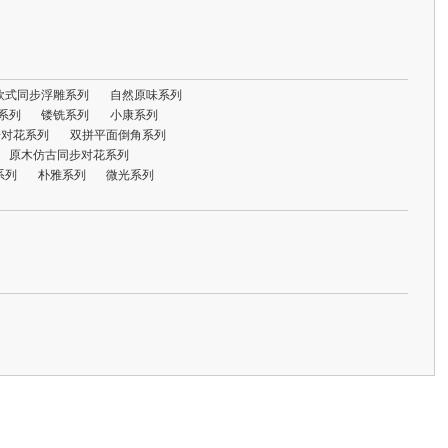
欧式同步浮雕系列
自然原味系列
系列
镂铣系列
小康系列
步对花系列
双拼平面倒角系列
原木仿古同步对花系列
系列
朴雅系列
微光系列