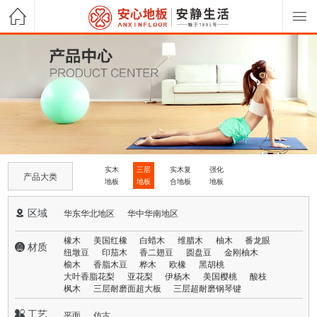
实木
三层
实木复
强化
产品大类
地板
地板
合地板
地板
 区域
华东华北地区
华中华南地区
橡木
美国红橡
白蜡木
维腊木
柚木
番龙眼
 材质
纽墩豆
印茄木
香二翅豆
圆盘豆
金刚柚木
榆木
香脂木豆
桦木
欧橡
黑胡桃
大叶香脂花梨
亚花梨
伊杨木
美国樱桃
酸枝
枫木
三层耐磨面超大板
三层超耐磨钢琴键
 工艺
平面
仿古